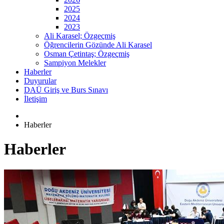
2025
2024
2023
Ali Karasel; Özgeçmiş
Öğrencilerin Gözünde Ali Karasel
Osman Çetintaş; Özgeçmiş
Sampiyon Melekler
Haberler
Duyurular
DAÜ Giriş ve Burs Sınavı
İletişim
Haberler
Haberler