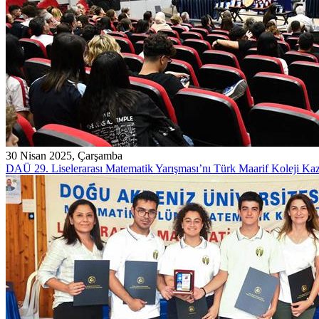
30 Nisan 2025, Çarşamba
DAÜ 29. Liselerarası Matematik Yarışması’nı Türk Maarif Koleji Ka