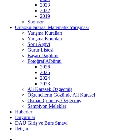
2023
2022
2019
Sponsor
Ortaokullararası Matematik Yarışması
Yarışma Kuralları
Yarışma Konuları
Soru Arşivi
Gurur Listesi
Başarı Dağılımı
Fotoğraf Albümü
2026
2025
2024
2023
Ali Karasel; Özgeçmiş
Öğrencilerin Gözünde Ali Karasel
Osman Çetintaş; Özgeçmiş
Sampiyon Melekler
Haberler
Duyurular
DAÜ Giriş ve Burs Sınavı
İletişim