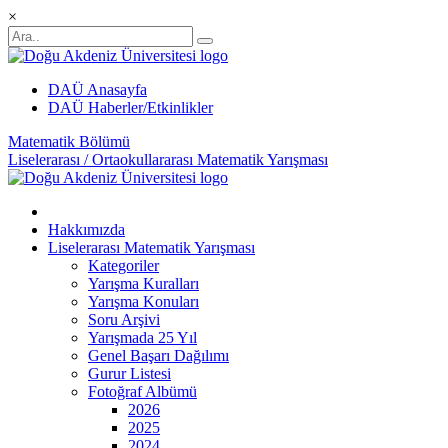
×
DAÜ Anasayfa
DAÜ Haberler/Etkinlikler
Matematik Bölümü
Liselerarası / Ortaokullararası Matematik Yarışması
Hakkımızda
Liselerarası Matematik Yarışması
Kategoriler
Yarışma Kuralları
Yarışma Konuları
Soru Arşivi
Yarışmada 25 Yıl
Genel Başarı Dağılımı
Gurur Listesi
Fotoğraf Albümü
2026
2025
2024