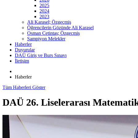
2025
2024
2023
Ali Karasel; Özgeçmiş
Öğrencilerin Gözünde Ali Karasel
Osman Çetintaş; Özgeçmiş
Sampiyon Melekler
Haberler
Duyurular
DAÜ Giriş ve Burs Sınavı
İletişim
Haberler
Tüm Haberleri Göster
DAÜ 26. Liselerarası Matemati