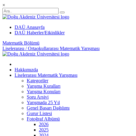
×
DAÜ Anasayfa
DAÜ Haberler/Etkinlikler
Matematik Bölümü
Liselerarası / Ortaokullararası Matematik Yarışması
Hakkımızda
Liselerarası Matematik Yarışması
Kategoriler
Yarışma Kuralları
Yarışma Konuları
Soru Arşivi
Yarışmada 25 Yıl
Genel Başarı Dağılımı
Gurur Listesi
Fotoğraf Albümü
2026
2025
2024