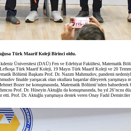
ğusa Türk Maarif Koleji Birinci oldu.
 Akdeniz Üniversitesi (DAÜ) Fen ve Edebiyat Fakültesi, Matematik Böl
 Lefkoşa Türk Maarif Koleji, 19 Mayıs Türk Maarif Koleji ve 20 Temmuz
atematik Bölümü Başkanı Prof. Dr. Nazım Mahmudov, pandemi nedeniyle 
ahmudov finalde yarışacak olan okullara başarılar dileyerek yarışmaya 
. Mehmet Bozer ise konuşmasında, Matematik Bölümü’nden bahsederek bö
dımcısı Prof. Dr. Hüseyin Aktuğlu da konuşmasında, bu yıl 26’ncısı 
ür etti. Prof. Dr. Aktuğlu yarışmaya destek veren Onay Fadıl Demirciler 