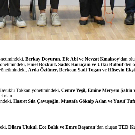
önetimindeki,
Berkay Doyuran, Efe Abi ve Nevzat Kınalısoy
’dan ol
yönetimindeki,
Emel Bozkurt, Sadık Koruçam ve Utku Bülbül
’den 
yönetimindeki,
Arda Öztüner, Berkcan Sadi Togan ve Hüseyin Ekşi
Kavuklu Tokkan yönetimindeki,
Cemre Yeşil, Emine Meryem Şahin 
nci olan
indeki,
Hasret Sıla Çavuşoğlu, Mustafa Gökalp Aslan ve Yusuf Tuf
deki,
Dilara Ulukul, Ece Balık ve Emre Başaran
’dan oluşan
TED Kuz