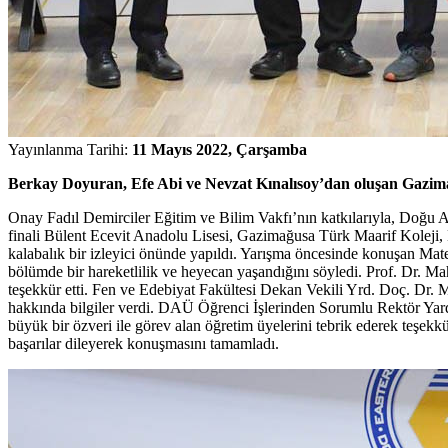
Yayınlanma Tarihi:
11 Mayıs 2022, Çarşamba
Berkay Doyuran, Efe Abi ve Nevzat Kınalısoy’dan oluşan Gazima
Onay Fadıl Demirciler Eğitim ve Bilim Vakfı’nın katkılarıyla, Doğu
finali Bülent Ecevit Anadolu Lisesi, Gazimağusa Türk Maarif Koleji,
kalabalık bir izleyici önünde yapıldı. Yarışma öncesinde konuşan M
bölümde bir hareketlilik ve heyecan yaşandığını söyledi. Prof. Dr. M
teşekkür etti. Fen ve Edebiyat Fakültesi Dekan Vekili Yrd. Doç. Dr
hakkında bilgiler verdi. DAÜ Öğrenci İşlerinden Sorumlu Rektör Yar
büyük bir özveri ile görev alan öğretim üyelerini tebrik ederek teşekk
başarılar dileyerek konuşmasını tamamladı.