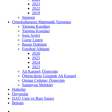
2023
2022
2019
Sponsor
Ortaokullararası Matematik Yarışması
Yarışma Kuralları
Yarışma Konuları
Soru Arşivi
Gurur Listesi
Başarı Dağılımı
Fotoğraf Albümü
2026
2025
2024
2023
Ali Karasel; Özgeçmiş
Öğrencilerin Gözünde Ali Karasel
Osman Çetintaş; Özgeçmiş
Sampiyon Melekler
Haberler
Duyurular
DAÜ Giriş ve Burs Sınavı
İletişim