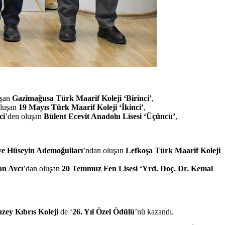
uşan
Gazimağusa Türk Maarif Koleji ‘Birinci’
,
oluşan
19 Mayıs Türk Maarif Koleji ‘İkinci’
,
ci
’den oluşan
Bülent Ecevit Anadolu Lisesi ‘Üçüncü’
,
ve Hüseyin Ademoğulları
’ndan oluşan
Lefkoşa Türk Maarif Koleji
an Avcı
’dan oluşan
20 Temmuz Fen Lisesi ‘Yrd. Doç. Dr. Kemal
ey Kıbrıs Koleji
de ‘
26. Yıl Özel Ödülü
’nü kazandı.