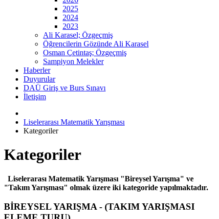
2025
2024
2023
Ali Karasel; Özgeçmiş
Öğrencilerin Gözünde Ali Karasel
Osman Çetintaş; Özgeçmiş
Sampiyon Melekler
Haberler
Duyurular
DAÜ Giriş ve Burs Sınavı
İletişim
Liselerarası Matematik Yarışması
Kategoriler
Kategoriler
Liselerarası Matematik Yarışması "Bireysel Yarışma" ve
"Takım Yarışması" olmak üzere iki kategoride yapılmaktadır.
BİREYSEL YARIŞMA - (TAKIM YARIŞMASI
ELEME TURU)