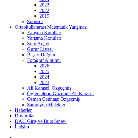
2023
2022
2019
Sponsor
Ortaokullararası Matematik Yarışması
Yarışma Kuralları
Yarışma Konuları
Soru Arşivi
Gurur Listesi
Başarı Dağılımı
Fotoğraf Albümü
2026
2025
2024
2023
Ali Karasel; Özgeçmiş
Öğrencilerin Gözünde Ali Karasel
Osman Çetintaş; Özgeçmiş
Sampiyon Melekler
Haberler
Duyurular
DAÜ Giriş ve Burs Sınavı
İletişim