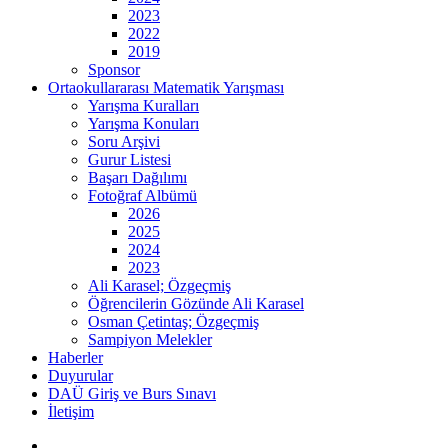
2023
2022
2019
Sponsor
Ortaokullararası Matematik Yarışması
Yarışma Kuralları
Yarışma Konuları
Soru Arşivi
Gurur Listesi
Başarı Dağılımı
Fotoğraf Albümü
2026
2025
2024
2023
Ali Karasel; Özgeçmiş
Öğrencilerin Gözünde Ali Karasel
Osman Çetintaş; Özgeçmiş
Sampiyon Melekler
Haberler
Duyurular
DAÜ Giriş ve Burs Sınavı
İletişim