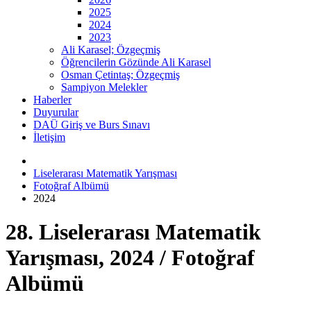
2025
2024
2023
Ali Karasel; Özgeçmiş
Öğrencilerin Gözünde Ali Karasel
Osman Çetintaş; Özgeçmiş
Sampiyon Melekler
Haberler
Duyurular
DAÜ Giriş ve Burs Sınavı
İletişim
Liselerarası Matematik Yarışması
Fotoğraf Albümü
2024
28. Liselerarası Matematik
Yarışması, 2024 / Fotoğraf
Albümü