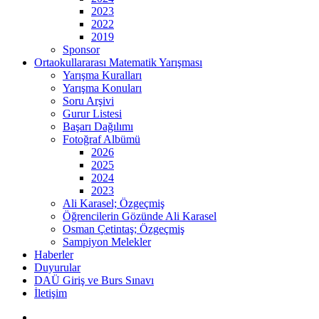
2023
2022
2019
Sponsor
Ortaokullararası Matematik Yarışması
Yarışma Kuralları
Yarışma Konuları
Soru Arşivi
Gurur Listesi
Başarı Dağılımı
Fotoğraf Albümü
2026
2025
2024
2023
Ali Karasel; Özgeçmiş
Öğrencilerin Gözünde Ali Karasel
Osman Çetintaş; Özgeçmiş
Sampiyon Melekler
Haberler
Duyurular
DAÜ Giriş ve Burs Sınavı
İletişim