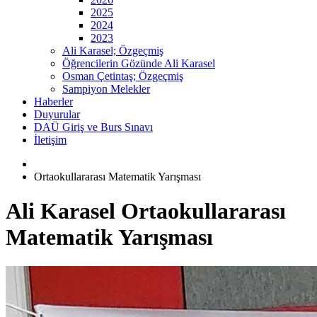
2025
2024
2023
Ali Karasel; Özgeçmiş
Öğrencilerin Gözünde Ali Karasel
Osman Çetintaş; Özgeçmiş
Sampiyon Melekler
Haberler
Duyurular
DAÜ Giriş ve Burs Sınavı
İletişim
Ortaokullararası Matematik Yarışması
Ali Karasel Ortaokullararası
Matematik Yarışması