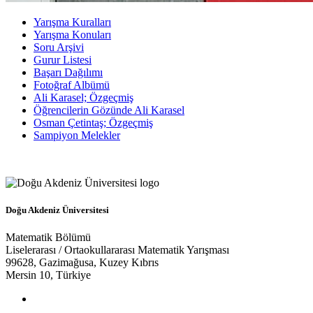
Yarışma Kuralları
Yarışma Konuları
Soru Arşivi
Gurur Listesi
Başarı Dağılımı
Fotoğraf Albümü
Ali Karasel; Özgeçmiş
Öğrencilerin Gözünde Ali Karasel
Osman Çetintaş; Özgeçmiş
Sampiyon Melekler
Doğu Akdeniz Üniversitesi
Matematik Bölümü
Liselerarası / Ortaokullararası Matematik Yarışması
99628, Gazimağusa, Kuzey Kıbrıs
Mersin 10, Türkiye